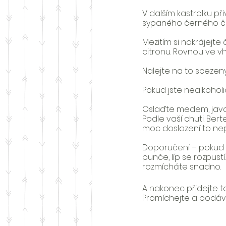
V dalším kastrolku při
sypaného černého čaj
Mezitím si nakrájejte
citronu. Rovnou ve v
Nalejte na to scezený 
Pokud jste nealkoholic
Oslaďte medem, javor
Podle vaší chuti. Ber
moc doslazení to ne
Doporučení – pokud p
punče, líp se rozpust
rozmícháte snadno.
A nakonec přidejte to
Promíchejte a podávej