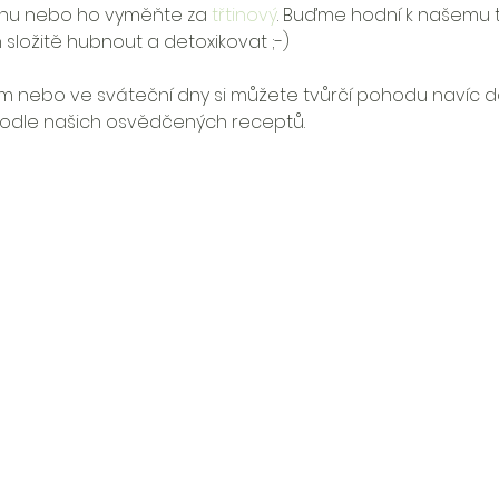
inu nebo ho vyměňte za 
třtinový
. Buďme hodní k našemu 
složitě hubnout a detoxikovat ;-)
m nebo ve sváteční dny si můžete tvůrčí pohodu navíc d
podle našich osvědčených receptů. 