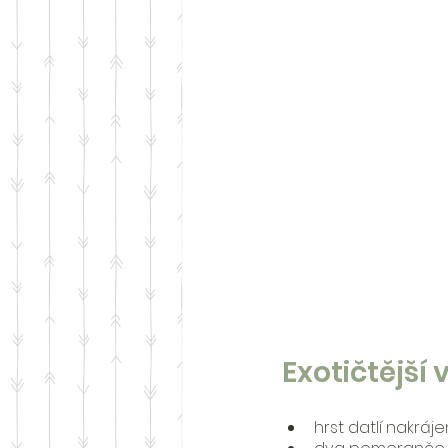
Exotičtější
hrst datlí nakráj