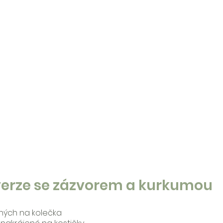
 verze se zázvorem a kurkumou
ených na kolečka