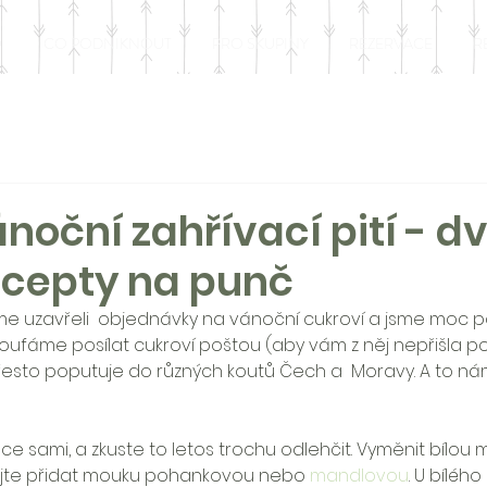
O
CO PODNIKNOUT
PRO SKUPINY
REZERVACE
R
noční zahřívací pití - d
ecepty na punč
e uzavřeli  objednávky na vánoční cukroví a jsme moc p
troufáme posílat cukroví poštou (aby vám z něj nepřišla p
řesto poputuje do různých koutů Čech a  Moravy. A to ná
ce sami, a zkuste to letos trochu odlehčit. Vyměnit bílou 
ejte přidat mouku pohankovou nebo 
mandlovou
. U bílého