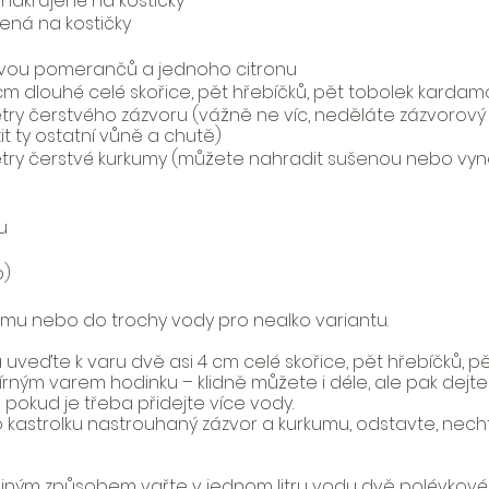
akrájené na kostičky
jená na kostičky
 dvou pomerančů a jednoho citronu
4 cm dlouhé celé skořice, pět hřebíčků, pět tobolek kard
ry čerstvého zázvoru (vážně ne víc, neděláte zázvorový č
t ty ostatní vůně a chutě)
try čerstvé kurkumy (můžete nahradit sušenou nebo vyn
u
o)
mu nebo do trochy vody pro nealko variantu.
na uveďte k varu dvě asi 4 cm celé skořice, pět hřebíčků, p
ným varem hodinku – klidně můžete i déle, ale pak dejte 
pokud je třeba přidejte více vody. 
 kastrolku nastrouhaný zázvor a kurkumu, odstavte, nechte
tejným způsobem vařte v jednom litru vodu dvě polévkové 