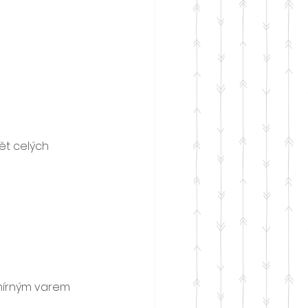
ět celých 
 mírným varem 