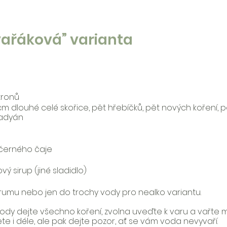
vařáková” varianta
tronů
 cm dlouhé celé skořice, pět hřebíčků, pět nových koření, p
badyán
 černého čaje
 sirup (jiné sladidlo)
umu nebo jen do trochy vody pro nealko variantu.
 vody dejte všechno koření, zvolna uveďte k varu a vařte
te i déle, ale pak dejte pozor, ať se vám voda nevyvaří.