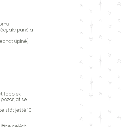
amomu
aj, ale punč a 
echat úplně)
ět tobolek 
pozor, ať se 
 stát ještě 10 
lžíce celých 