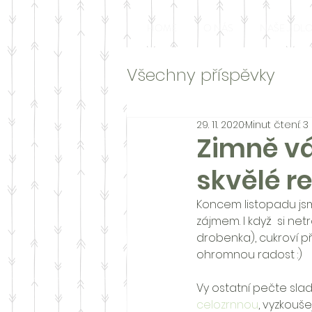
HOME
O NÁS
NAŠE JÍDL
Všechny příspěvky
29. 11. 2020
Minut čtení: 3
Zimně vá
skvělé r
Koncem listopadu jsm
zájmem. I když  si ne
drobenka), cukroví p
ohromnou radost :)
Vy ostatní pečte slad
celozrnnou
, vyzkouš