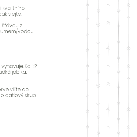
 kvalitního 
k slejte.
e šťávou z 
s rumem/vodou.
yhovuje. Kolik? 
dká jablka, 
ve vlijte do 
o datlový sirup 