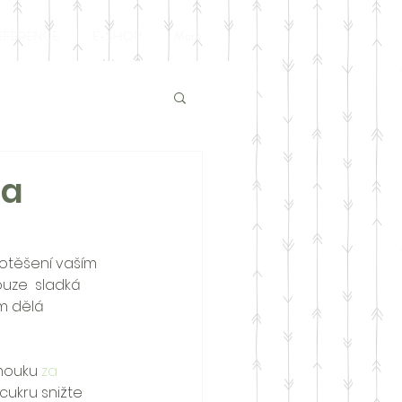
EFERENCE
E-SHOP
More
va
otěšení vaším 
ouze  sladká 
m dělá 
mouku 
za 
 cukru snižte 