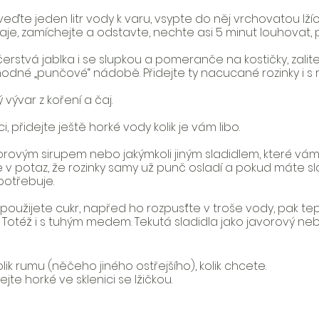
veďte jeden litr vody k varu, vsypte do něj vrchovatou lžíci
e, zamíchejte a odstavte, nechte asi 5 minut louhovat, pa
 čerstvá jablka i se slupkou a pomeranče na kostičky, zalit
hodné „punčové“ nádobě. Přidejte ty nacucané rozinky i 
vývar z koření a čaj.
i, přidejte ještě horké vody kolik je vám libo. 
ovým sirupem nebo jakýmkoli jiným sladidlem, které vám v
te v potaz, že rozinky samy už punč osladí a pokud máte sla
potřebuje.
oužijete cukr, napřed ho rozpusťte v troše vody, pak tepr
í. Totéž i s tuhým medem. Tekutá sladidla jako javorový neb
lik rumu (něčeho jiného ostřejšího), kolik chcete.
te horké ve sklenici se lžičkou.