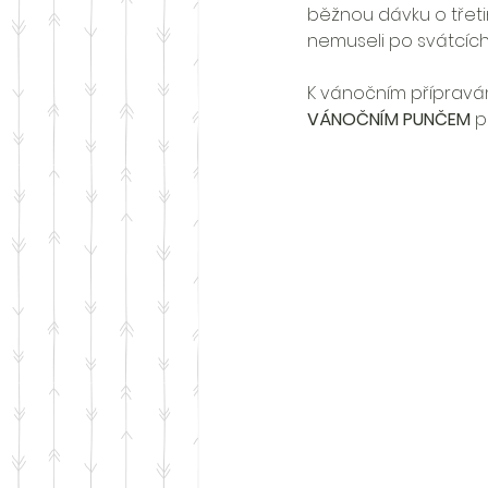
běžnou dávku o třet
nemuseli po svátcích 
K vánočním přípravá
VÁNOČNÍM PUNČEM
 