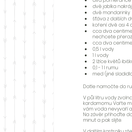
dva pomeranče n
dvě jablka nakrá
dvě mandarinky
šťáva z dalších
koření: dvě asi 
cca dva centimet
nechcete přerazi
cca dva centime
0,5 l vody
1 l vody
2 lžíce květů ibišk
0,1 - 1 l rumu
med (jiné sladidl
Datle namočte do ru
V půl litru vody zvol
kardamomu. Vařte mír
vám voda nevyvaří a 
Na závěr přihoďte do
minut a pak slijte.
V dalším kastrolku s