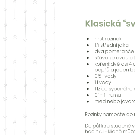
Klasická “s
hrst rozinek
tři střední jalka
dva pomeranče
šťáva ze dvou ci
koření: dvě asi 4
pepřů a jeden 
0,5 l vody
1 l vody
1 lžíce sypaného
0,1 - 1 l rumu
med nebo javorový
Rozinky namočte do r
Do půl litru studené
hodinku - klidně může