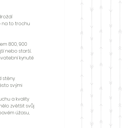
roždí 
e na to trochu 
lem 800, 900 
jší nebo starší
. 
 svatební kynuté 
 stěny. 
sto svými 
chu a kvality 
ělo zvětšit svůj 
ápavém úžasu, 