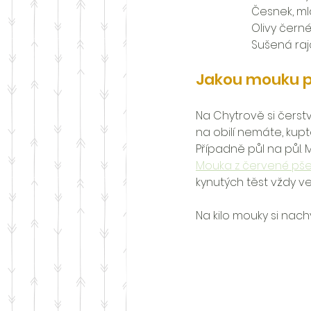
Česnek, ml
Olivy černé
Sušená ra
Jakou mouku p
Na Chytrově si čerst
na obilí nemáte, kup
Případně půl na půl.
Mouka z červené pš
kynutých těst vždy v
Na kilo mouky si nach