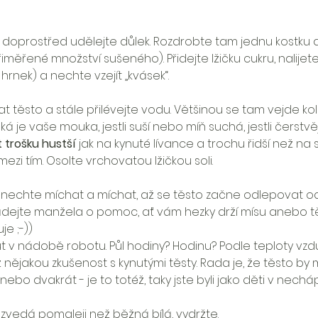
 doprostřed udělejte důlek. Rozdrobte tam jednu kostku d
iměřené množství sušeného). Přidejte lžičku cukru, nalijet
rnek) a nechte vzejít „kvásek“. 
 těsto a stále přilévejte vodu. Většinou se tam vejde ko
jaká je vaše mouka, jestli suší nebo míň suchá, jestli čerstvě
 trošku hustší
 jak na kynuté lívance a trochu řidší než na
ezi tím. Osolte vrchovatou lžičkou soli. 
A nechte míchat a míchat, až se těsto začne odlepovat od
dejte manžela o pomoc, ať vám hezky drží mísu anebo tě
je ;-))
t v nádobě robotu. Půl hodiny? Hodinu? Podle teploty vzdu
 nějakou zkušenost s kynutými těsty. Rada je, že těsto by m
nebo dvakrát - je to totéž, taky jste byli jako děti v nech
vedá pomaleji než běžná bílá, vydržte.