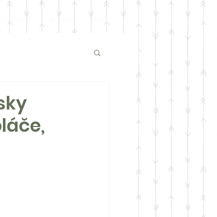
EFERENCE
E-SHOP
More
sky
láče,