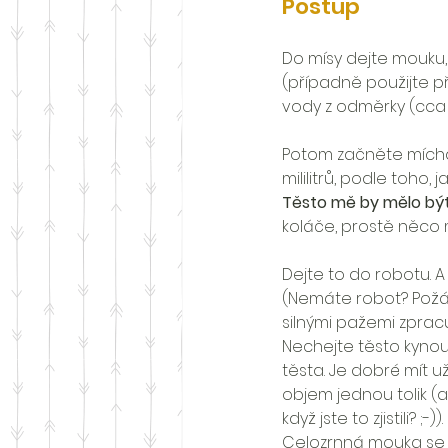
Postup
Do mísy dejte mouku,
(případně použijte př
vody z odměrky (cca h
Potom začněte míchat
mililitrů, podle toho, 
Těsto mě by mělo být
koláče, prostě něco m
Dejte to do robotu. 
(Nemáte robot? Požá
silnými pažemi zpracu
Nechejte těsto kynou
těsta. Je dobré mít už
objem jednou tolik (a
když jste to zjistili? ;-)). 
Celozrnná mouka se z