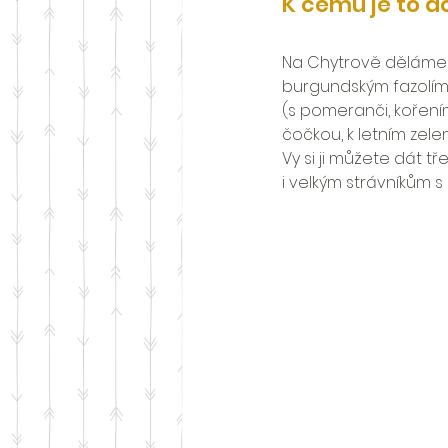
K čemu je to d
Na Chytrově děláme f
burgundským fazolím
(s pomeranči, koření
čočkou, k letním zele
Vy si ji můžete dát 
i velkým strávníkům s