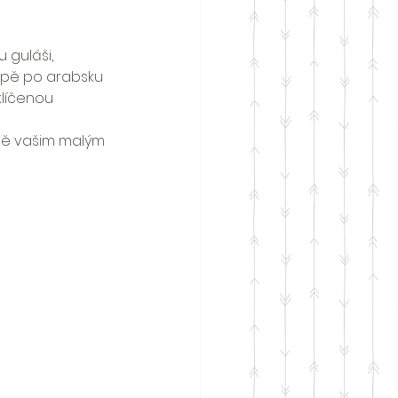
guláši, 
epě po arabsku 
líčenou 
ně vašim malým 