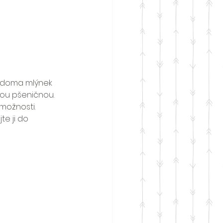
d doma mlýnek 
ou pšeničnou. 
možnosti. 
te ji do 