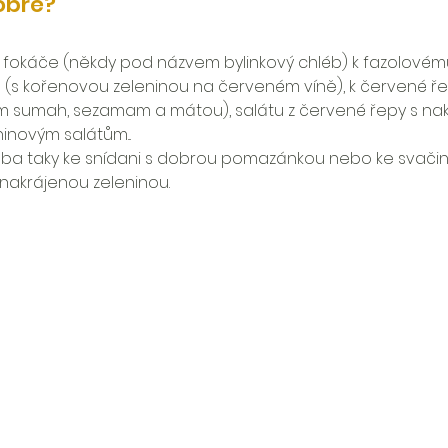
obré?
okáče (někdy pod názvem bylinkový chléb) k fazolovému 
 (s kořenovou zeleninou na červeném víně), k červené ř
m sumah, sezamam a mátou), salátu z červené řepy s nak
ninovým salátům...
třeba taky ke snídani s dobrou pomazánkou nebo ke svači
 nakrájenou zeleninou.