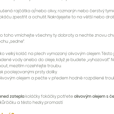
 sušená rajčátka a/nebo olivy, rozmarýn nebo čerstvý tymiá
káču zpestřit a ochutit. Nakrájejete to na větší nebo drob
do toho vmíchejte všechny ty dobroty a nechte znovu chví
chu „sedne“. 
o velký koláč na plech vymazaný olivovým olejem. Těsto je ř
ené vody anebo do oleje, když je budete „vyhazovat“. N
nout, mezitím rozehřejte troubu. 
k poolejovanými prsty dolíky. 
 olivovým olejem a pečte v předem hodně rozpálené trou
 
hned zatepla
 koláčky fokáčky potřete 
olivovým olejem s 
kůrčičku a těsto hezky promastí.