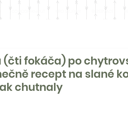
O
CO PODNIKNOUT
PRO SKUPINY
REZERVACE
R
 (čti fokáča) po chytrov
ečně recept na slané ko
ak chutnaly