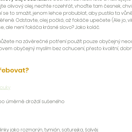
jte olivový olej, nechte rozehřát, vhoďte tam česnek, chvil
í se to smažit, jenom lehce probublat, aby pustila ta vů
iměřeně. Odstavte, olej počká, až fokáče upečete (Ale jo, vím
še, ale není fokáča krásné slovo? Jako koláč.
ůžete na závěrečné potření použít pouze obyčejný neo
lovem obyčejný myslím bez ochucení, přesto kvalitní, dobr
řebovat?
ouky
ebo úměrně droždí sušeného
inky jako rozmarýn, tymián, saturejka, šalvěj