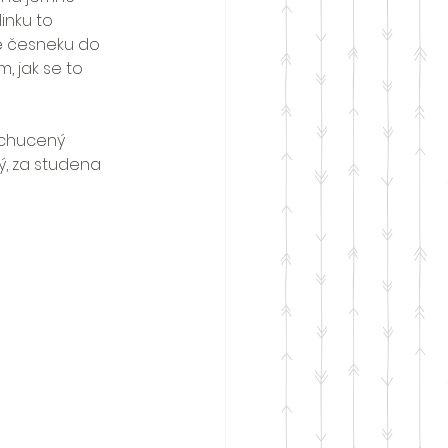
inku to 
ně česneku do 
, jak se to 
chucený 
ý, za studena 