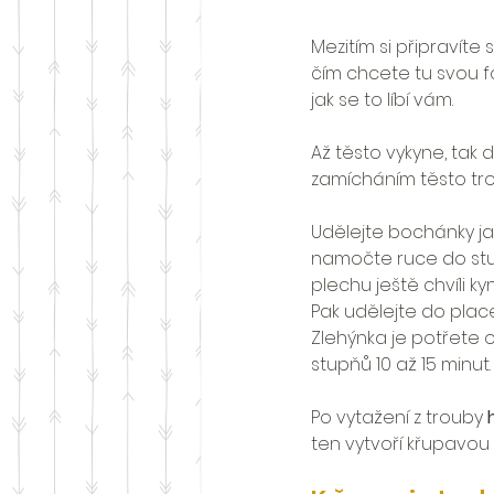
Mezitím si připravíte
čím chcete tu svou fo
jak se to líbí vám.
Až těsto vykyne, tak 
zamícháním těsto tro
Udělejte bochánky jak
namočte ruce do stud
plechu ještě chvíli ky
Pak udělejte do place
Zlehýnka je potřete
stupňů 10 až 15 minut.
Po vytažení z trouby 
ten vytvoří křupavou 