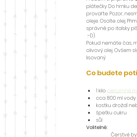
plátečky. Do hrnku de
provařte. Pozor, nesm
oleje. Osolte olej. Př
správně po italsky pí
 :-D). 
Pokud nemáte čas, m
olivový olej. Ovšem s
lisovaný.
Co budete pot
1 kilo 
celozrnné m
cca 800 ml vody
kostku droždí n
špetku cukru
sůl
Volitelně:
Čerstvé byl