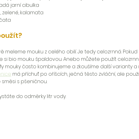
adá jarní cibulka
, zelené, kalamata
jčata
oužít?
vě meleme mouku z celého obilí. Je tedy celozrnná. Poku
te si bio mouku špaldovou. Anebo můžete použít celozrnn
 My mouky často kombinujeme a zkoušíme další varianty a 
enice
 má příchuť po oříšcích, ječná těsto zvláční, ale použij
e směsi s pšeničnou.
ystáte do odměrky litr vody.