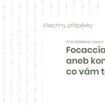
HOME
O NÁS
NAŠE JÍDL
Všechny příspěvky
27. 8. 2023
Minut čtení: 3
Focaccia
aneb kon
co vám t